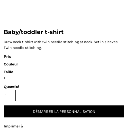
Baby/toddler t-shirt
Crew neck t-shirt with twin needle stitching at neck. Set in sleeves.
Twin needle stitching.
Prix
Couleur
Taille
>
Quantité
DÉMARRER LA PERSONNALISATION
Imprimer
à