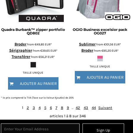
Quadra
Burbank™ zipper portfolio
OGIO
Business excelsior pack
QD802
OG027
Broder
Sublimer
from
€49,85
EUR
*
from
€101,56
EUR
*
Sérigraphier
Broder
from
€39,65
EUR
*
from
€95,20
EUR
*
Transférer
from
€56,21
EUR
*
TAILLE UNIQUE
TAILLE UNIQUE
AJOUTER AU PANIER
AJOUTER AU PANIER
* le prix comprend la TVA (Taxe sur la Valeur Ajoutée) de 20%
1
2
3
4
5
6
7
8
9
...
42
43
44
Suivant
articles 1 à 8 sur 346
Sign Up