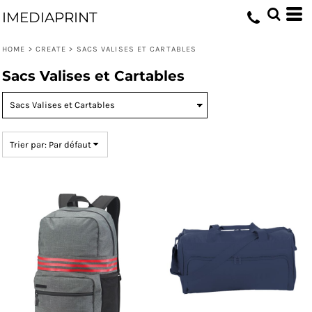
Par défaut
IMEDIAPRINT
Prix : Croissant
HOME
>
CREATE
>
SACS VALISES ET CARTABLES
Prix : Décroissant
Sacs Valises et Cartables
Date d'Ajout
Trier par: Par défaut