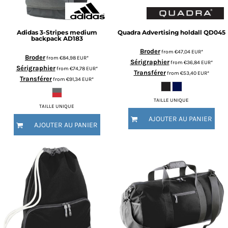
Adidas
3-Stripes medium
Quadra
Advertising holdall
QD045
backpack
AD183
Broder
from
€47,04
EUR
*
Broder
from
€84,98
EUR
*
Sérigraphier
from
€36,84
EUR
*
Sérigraphier
from
€74,78
EUR
*
Transférer
from
€53,40
EUR
*
Transférer
from
€91,34
EUR
*
TAILLE UNIQUE
TAILLE UNIQUE
AJOUTER AU PANIER
AJOUTER AU PANIER