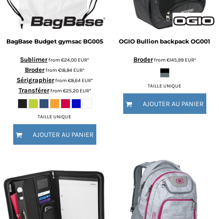
BagBase
Budget gymsac
BG005
OGIO
Bullion backpack
OG001
Sublimer
Broder
from
€24,00
EUR
*
from
€145,99
EUR
*
Broder
from
€18,84
EUR
*
Sérigraphier
from
€8,64
EUR
*
TAILLE UNIQUE
Transférer
from
€25,20
EUR
*
AJOUTER AU PANIER
TAILLE UNIQUE
AJOUTER AU PANIER