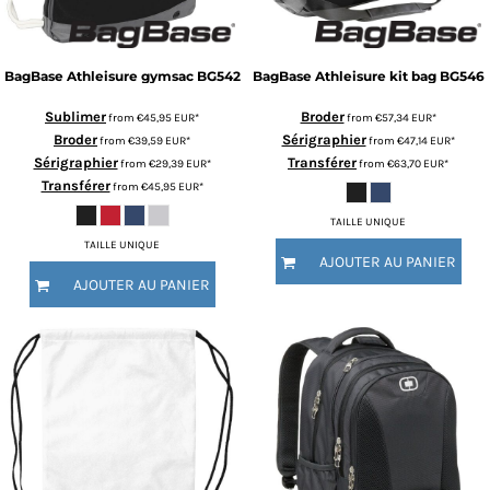
BagBase
Athleisure gymsac
BG542
BagBase
Athleisure kit bag
BG546
Sublimer
Broder
from
€45,95
EUR
*
from
€57,34
EUR
*
Broder
Sérigraphier
from
€39,59
EUR
*
from
€47,14
EUR
*
Sérigraphier
Transférer
from
€29,39
EUR
*
from
€63,70
EUR
*
Transférer
from
€45,95
EUR
*
TAILLE UNIQUE
TAILLE UNIQUE
AJOUTER AU PANIER
AJOUTER AU PANIER