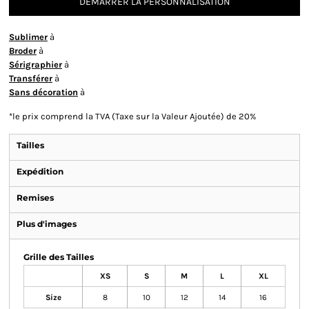
DÉMARRER LA PERSONNALISATION
Sublimer
à
Broder
à
Sérigraphier
à
Transférer
à
Sans décoration
à
*
le prix comprend la TVA (Taxe sur la Valeur Ajoutée) de 20%
Tailles
Expédition
Remises
Plus d'images
Grille des Tailles
XS
S
M
L
XL
Size
8
10
12
14
16