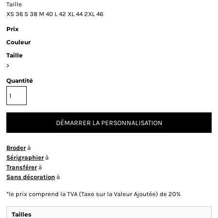
Taille
XS
36
S
38
M
40
L
42
XL
44
2XL
46
Prix
Couleur
Taille
>
Quantité
DÉMARRER LA PERSONNALISATION
Broder
à
Sérigraphier
à
Transférer
à
Sans décoration
à
*
le prix comprend la TVA (Taxe sur la Valeur Ajoutée) de 20%
Tailles