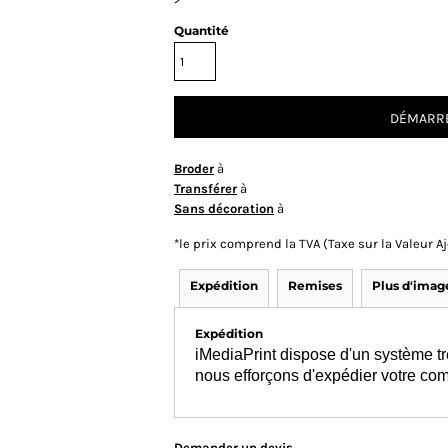
Quantité
DÉMARRE
Broder
à
Transférer
à
Sans décoration
à
*
le prix comprend la TVA (Taxe sur la Valeur 
Expédition
Remises
Plus d'imag
Expédition
iMediaPrint dispose d'un système tr
nous efforçons d'expédier votre co
Demander un devis