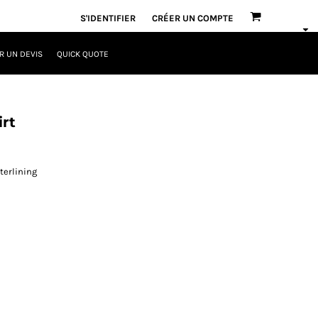
S'IDENTIFIER
CRÉER UN COMPTE
 UN DEVIS
QUICK QUOTE
irt
terlining