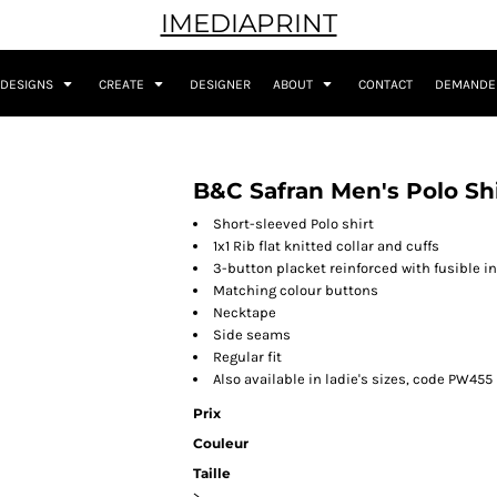
IMEDIAPRINT
DESIGNS
CREATE
DESIGNER
ABOUT
CONTACT
DEMANDER
B&C Safran Men's Polo Sh
Short-sleeved Polo shirt
1x1 Rib flat knitted collar and cuffs
3-button placket reinforced with fusible in
Matching colour buttons
Necktape
Side seams
Regular fit
Also available in ladie's sizes, code PW455
Prix
Couleur
Taille
>