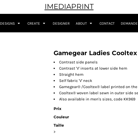
IMEDIAPRINT
DESIGNS
CREATE
DESIGNER
ABOUT
CONTACT
DEMANDER
Gamegear Ladies Cooltex
Contrast side panels
Contrast 'V' inserts at lower side hem
Straight hem
Self fabric 'V' neck
Gamegear® /Cooltex® label printed on the
Cooltex® woven label sewn in outer side 
Also available in men's sizes, code KK969
Prix
Couleur
Taille
>