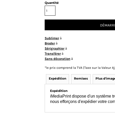
Quantité
DÉMARRE
Sublimer
à
Broder
à
Sérigraphier
à
Transférer
à
Sans décoration
à
*
le prix comprend la TVA (Taxe sur la Valeur 
Expédition
Remises
Plus d'imag
Expédition
iMediaPrint dispose d'un système tr
nous efforçons d'expédier votre co