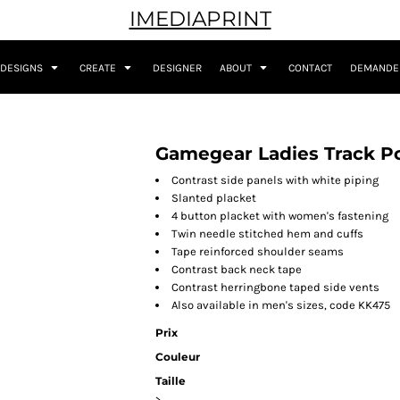
IMEDIAPRINT
DESIGNS
CREATE
DESIGNER
ABOUT
CONTACT
DEMANDER
Gamegear Ladies Track P
Contrast side panels with white piping
Slanted placket
4 button placket with women's fastening
Twin needle stitched hem and cuffs
Tape reinforced shoulder seams
Contrast back neck tape
Contrast herringbone taped side vents
Also available in men's sizes, code KK475
Prix
Couleur
Taille
>