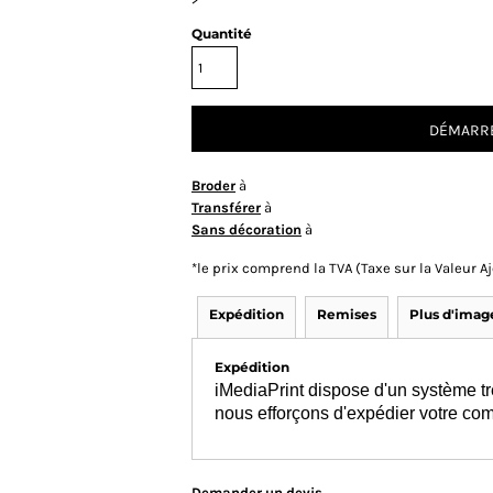
Quantité
DÉMARRE
Broder
à
Transférer
à
Sans décoration
à
*
le prix comprend la TVA (Taxe sur la Valeur 
Expédition
Remises
Plus d'imag
Expédition
iMediaPrint dispose d'un système tr
nous efforçons d'expédier votre co
Demander un devis