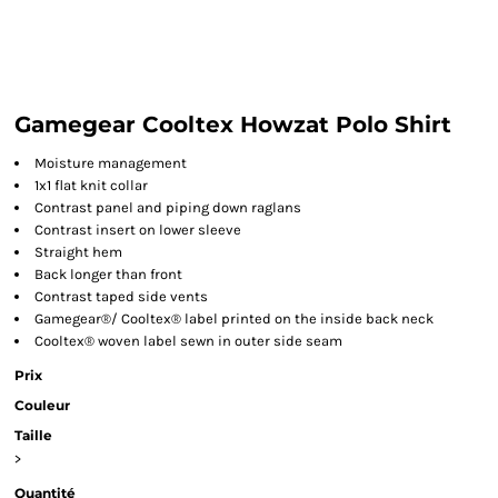
Gamegear Cooltex Howzat Polo Shirt
Moisture management
1x1 flat knit collar
Contrast panel and piping down raglans
Contrast insert on lower sleeve
Straight hem
Back longer than front
Contrast taped side vents
Gamegear®/ Cooltex® label printed on the inside back neck
Cooltex® woven label sewn in outer side seam
Prix
Couleur
Taille
>
Quantité