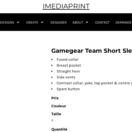
IMEDIAPRINT
DESIGNS
CREATE
DESIGNER
ABOUT
CONTACT
DEMANDER
Gamegear Team Short Sle
Fused collar
Breast pocket
Straight hem
Side vents
Contrast collar, yoke, top pocket & centre
Spare button
Prix
Couleur
Taille
>
Quantité