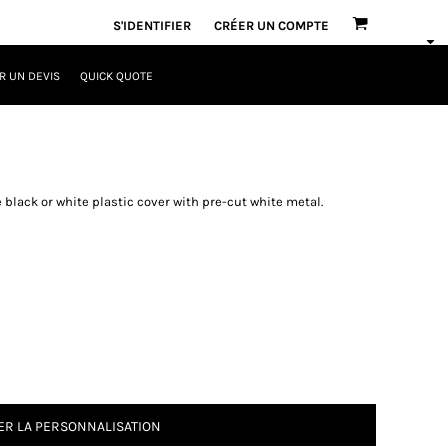
S'IDENTIFIER
CRÉER UN COMPTE
 UN DEVIS
QUICK QUOTE
 black or white plastic cover with pre-cut white metal.
R LA PERSONNALISATION