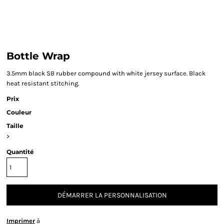
Bottle Wrap
3.5mm black SB rubber compound with white jersey surface. Black
heat resistant stitching.
Prix
Couleur
Taille
>
Quantité
DÉMARRER LA PERSONNALISATION
Imprimer
à