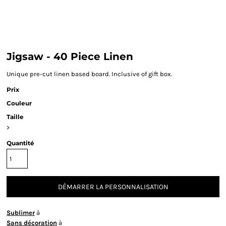
Jigsaw - 40 Piece Linen
Unique pre-cut linen based board. Inclusive of gift box.
Prix
Couleur
Taille
>
Quantité
DÉMARRER LA PERSONNALISATION
Sublimer
à
Sans décoration
à