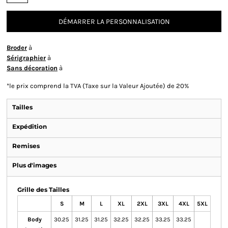
DÉMARRER LA PERSONNALISATION
Broder
à
Sérigraphier
à
Sans décoration
à
*
le prix comprend la TVA (Taxe sur la Valeur Ajoutée) de 20%
Tailles
Expédition
Remises
Plus d'images
Grille des Tailles
S
M
L
XL
2XL
3XL
4XL
5XL
Body
30.25
31.25
31.25
32.25
32.25
33.25
33.25