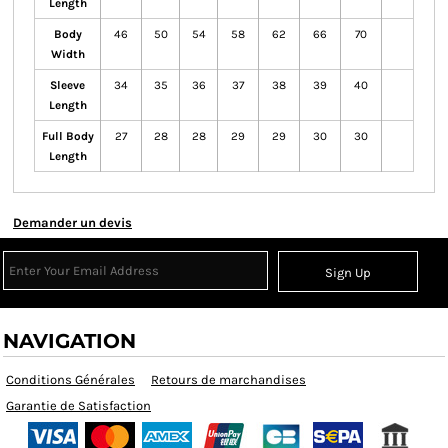
Length
Body
46
50
54
58
62
66
70
Width
Sleeve
34
35
36
37
38
39
40
Length
Full Body
27
28
28
29
29
30
30
Length
Demander un devis
Sign Up
NAVIGATION
Conditions Générales
Retours de marchandises
Garantie de Satisfaction