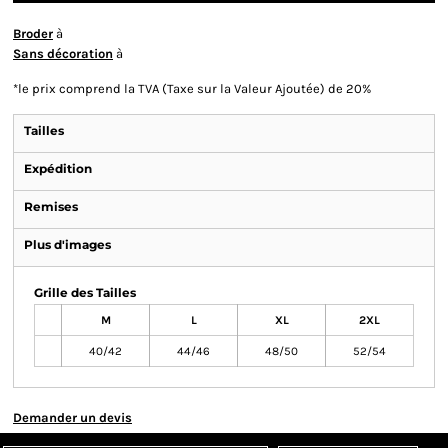
Broder
à
Sans décoration
à
*
le prix comprend la TVA (Taxe sur la Valeur Ajoutée) de 20%
Tailles
Expédition
Remises
Plus d'images
Grille des Tailles
M
L
XL
2XL
40/42
44/46
48/50
52/54
Demander un devis