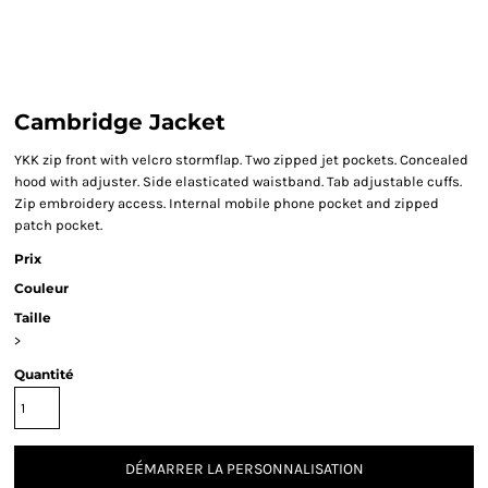
Cambridge Jacket
YKK zip front with velcro stormflap. Two zipped jet pockets. Concealed
hood with adjuster. Side elasticated waistband. Tab adjustable cuffs.
Zip embroidery access. Internal mobile phone pocket and zipped
patch pocket.
Prix
Couleur
Taille
>
Quantité
DÉMARRER LA PERSONNALISATION