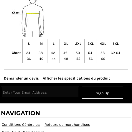
S
M
L
XL
2XL
3XL
4XL
5XL
Chest
34-
38-
42-
46-
50-
54-
58-
62-64
36
40
44
48
52
56
60
Demander un devis
Afficher les spécifications du produit
Sign Up
NAVIGATION
Conditions Générales
Retours de marchandises