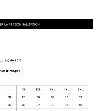
R LA PERSONNALISATION
Ajoutée) de 20%
Plus d'images
L
XL
2XL
3XL
4XL
5XL
28
29
30
31
32
33
35
36
37
38
39
40