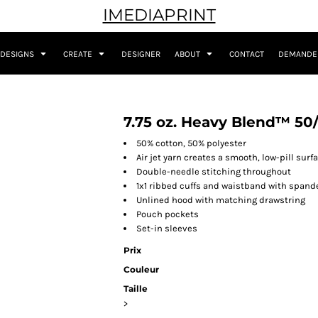
IMEDIAPRINT
DESIGNS
CREATE
DESIGNER
ABOUT
CONTACT
DEMANDER
7.75 oz. Heavy Blend™ 50/
50% cotton, 50% polyester
Air jet yarn creates a smooth, low-pill surfa
Double-needle stitching throughout
1x1 ribbed cuffs and waistband with spand
Unlined hood with matching drawstring
Pouch pockets
Set-in sleeves
Prix
Couleur
Taille
>