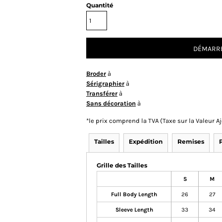
Quantité
DÉMARRE
Broder
à
Sérigraphier
à
Transférer
à
Sans décoration
à
*
le prix comprend la TVA (Taxe sur la Valeur 
Tailles
Expédition
Remises
Grille des Tailles
S
M
Full Body Length
26
27
Sleeve Length
33
34