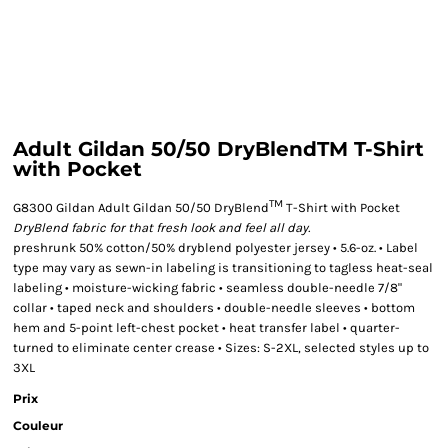
Adult Gildan 50/50 DryBlendTM T-Shirt
with Pocket
TM
G8300 Gildan Adult Gildan 50/50 DryBlend
T-Shirt with Pocket
DryBlend fabric for that fresh look and feel all day.
preshrunk 50% cotton/50% dryblend polyester jersey • 5.6-oz. • Label
type may vary as sewn-in labeling is transitioning to tagless heat-seal
labeling • moisture-wicking fabric • seamless double-needle 7/8"
collar • taped neck and shoulders • double-needle sleeves • bottom
hem and 5-point left-chest pocket • heat transfer label • quarter-
turned to eliminate center crease • Sizes: S-2XL, selected styles up to
3XL
Prix
Couleur