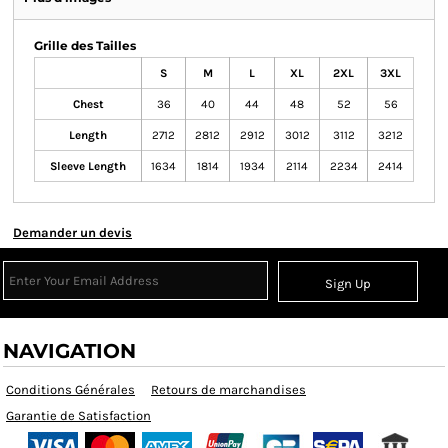
Grille des Tailles
S
M
L
XL
2XL
3XL
Chest
36
40
44
48
52
56
Length
2712
2812
2912
3012
3112
3212
Sleeve Length
1634
1814
1934
2114
2234
2414
Demander un devis
Sign Up
NAVIGATION
Conditions Générales
Retours de marchandises
Garantie de Satisfaction