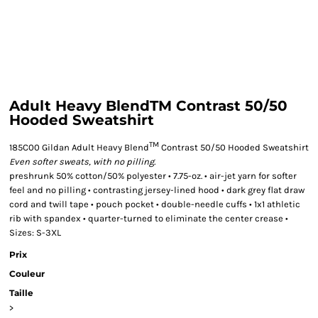
Adult Heavy BlendTM Contrast 50/50
Hooded Sweatshirt
TM
185C00 Gildan Adult Heavy Blend
Contrast 50/50 Hooded Sweatshirt
Even softer sweats, with no pilling.
preshrunk 50% cotton/50% polyester • 7.75-oz. • air-jet yarn for softer
feel and no pilling • contrasting jersey-lined hood • dark grey flat draw
cord and twill tape • pouch pocket • double-needle cuffs • 1x1 athletic
rib with spandex • quarter-turned to eliminate the center crease •
Sizes: S-3XL
Prix
Couleur
Taille
>