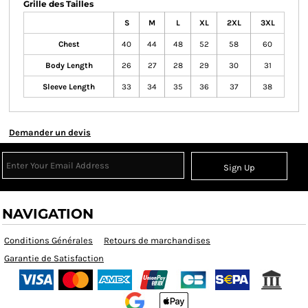
Grille des Tailles
S
M
L
XL
2XL
3XL
Chest
40
44
48
52
58
60
Body Length
26
27
28
29
30
31
Sleeve Length
33
34
35
36
37
38
Demander un devis
Sign Up
NAVIGATION
Conditions Générales
Retours de marchandises
Garantie de Satisfaction