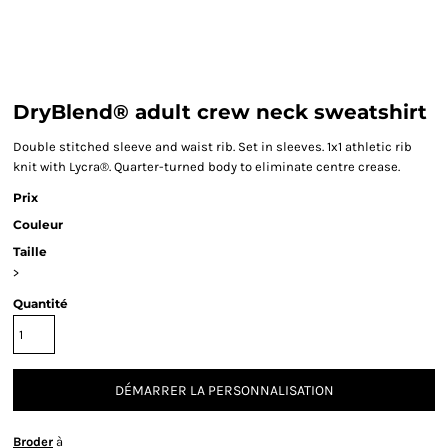
DryBlend® adult crew neck sweatshirt
Double stitched sleeve and waist rib. Set in sleeves. 1x1 athletic rib
knit with Lycra®. Quarter-turned body to eliminate centre crease.
Prix
Couleur
Taille
>
Quantité
DÉMARRER LA PERSONNALISATION
Broder
à