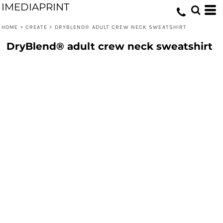
IMEDIAPRINT
HOME
>
CREATE
>
DRYBLEND® ADULT CREW NECK SWEATSHIRT
DryBlend® adult crew neck sweatshirt