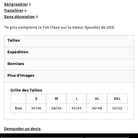
Sérigraphier
à
Transférer
à
Sans décoration
à
*
le prix comprend la TVA (Taxe sur la Valeur Ajoutée) de 20%
Tailles
Expédition
Remises
Plus d'images
Grille des Tailles
S
M
L
XL
2XL
Size
34/36
38/40
42/44
46/48
50/52
Demander un devis