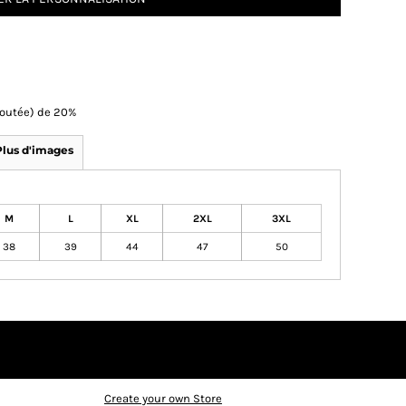
Ajoutée) de 20%
Plus d'images
M
L
XL
2XL
3XL
38
39
44
47
50
Create your own Store