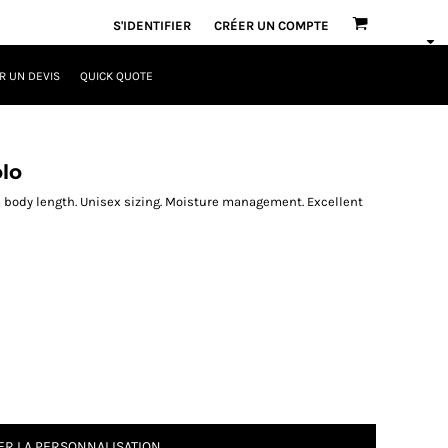
S'IDENTIFIER
CRÉER UN COMPTE
 UN DEVIS
QUICK QUOTE
lo
ra body length. Unisex sizing. Moisture management. Excellent
R LA PERSONNALISATION