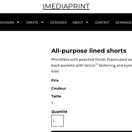
IMEDIAPRINT
DESIGNS
CREATE
DESIGNER
ABOUT
CONTACT
DEMANDER
All-purpose lined shorts
Microfibre with peached finish. Elasticated w
back pockets with Velcro™ fastening and eyele
kids'
Prix
Couleur
Taille
>
Quantité