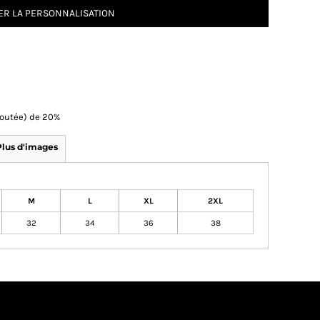
R LA PERSONNALISATION
Ajoutée) de 20%
Plus d'images
M
L
XL
2XL
32
34
36
38