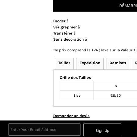
DÉMARRE
Broder
à
Sérigraphier
à
Transférer
à
Sans décoration
à
*
le prix comprend la TVA (Taxe sur la Valeur 
Tailles
Expédition
Remises
Grille des Tailles
S
Size
28/30
Demander un devis
Sign Up