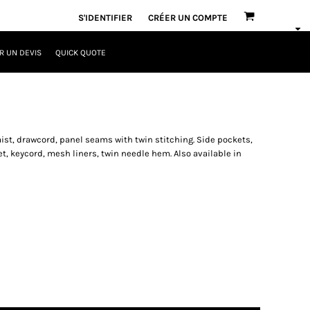
S'IDENTIFIER
CRÉER UN COMPTE
 UN DEVIS
QUICK QUOTE
aist, drawcord, panel seams with twin stitching. Side pockets,
t, keycord, mesh liners, twin needle hem. Also available in