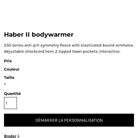
Haber II bodywarmer
250 series anti-pill symmetry fleece with elasticated bound armholes.
Adjustable shockcord hem. 2 zipped lower pockets. Interactive.
Prix
Couleur
Taille
>
Quantité
DÉMARRER LA PERSONNALISATION
Broder
à