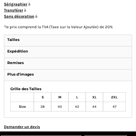
Sérigraphier
à
Transférer
à
Sans décoration
à
*
le prix comprend la TVA (Taxe sur la Valeur Ajoutée) de 20%
Tailles
Expédition
Remises
Plus d'images
Grille des Tailles
S
M
L
XL
2XL
Size
38
40
42
44
47
Demander un devis