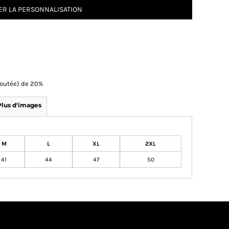
R LA PERSONNALISATION
Ajoutée) de 20%
Plus d'images
M
L
XL
2XL
41
44
47
50