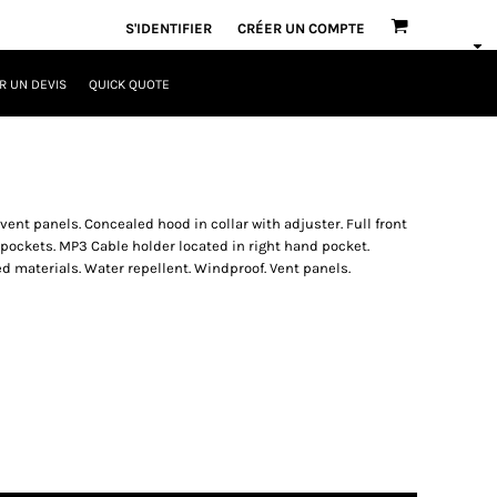
S'IDENTIFIER
CRÉER UN COMPTE
 UN DEVIS
QUICK QUOTE
vent panels. Concealed hood in collar with adjuster. Full front
nt pockets. MP3 Cable holder located in right hand pocket.
ed materials. Water repellent. Windproof. Vent panels.