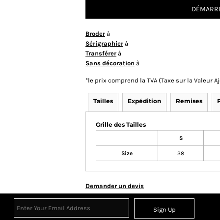
DÉMARRE
Broder
à
Sérigraphier
à
Transférer
à
Sans décoration
à
*
le prix comprend la TVA (Taxe sur la Valeur 
Tailles
Expédition
Remises
Grille des Tailles
S
Size
38
Demander un devis
Sign Up