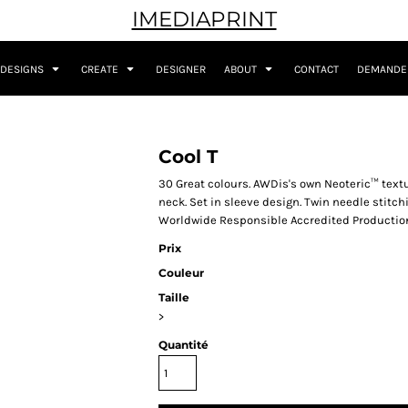
IMEDIAPRINT
DESIGNS
CREATE
DESIGNER
ABOUT
CONTACT
DEMANDER
Cool T
30 Great colours. AWDis's own Neoteric™ textur
neck. Set in sleeve design. Twin needle stitchin
Worldwide Responsible Accredited Production
Prix
Couleur
Taille
>
Quantité