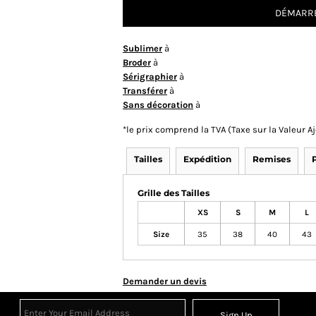
DÉMARRE
Sublimer
à
Broder
à
Sérigraphier
à
Transférer
à
Sans décoration
à
*
le prix comprend la TVA (Taxe sur la Valeur 
Tailles
Expédition
Remises
Grille des Tailles
XS
S
M
L
Size
35
38
40
43
Demander un devis
Sign Up