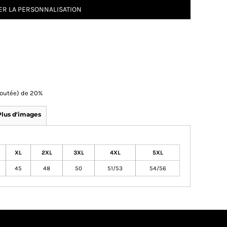
R LA PERSONNALISATION
Ajoutée) de 20%
Plus d'images
XL
2XL
3XL
4XL
5XL
45
48
50
51/53
54/56