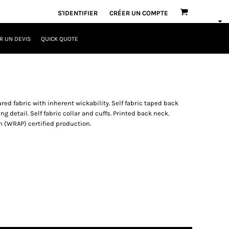
S'IDENTIFIER
CRÉER UN COMPTE
 UN DEVIS
QUICK QUOTE
ed fabric with inherent wickability. Self fabric taped back
g detail. Self fabric collar and cuffs. Printed back neck.
 (WRAP) certified production.