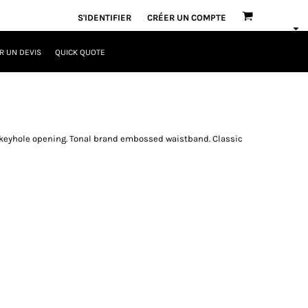
S'IDENTIFIER
CRÉER UN COMPTE
 UN DEVIS
QUICK QUOTE
fly keyhole opening. Tonal brand embossed waistband. Classic