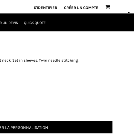
S'IDENTIFIER
CRÉER UN COMPTE
 UN DEVIS
QUICK QUOTE
 neck. Set in sleeves. Twin needle stitching.
R LA PERSONNALISATION