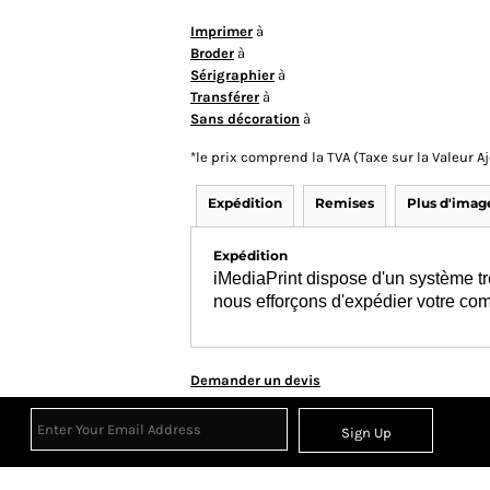
Imprimer
à
Broder
à
Sérigraphier
à
Transférer
à
Sans décoration
à
*
le prix comprend la TVA (Taxe sur la Valeur 
Expédition
Remises
Plus d'imag
Expédition
iMediaPrint dispose d'un système tr
nous efforçons d'expédier votre co
Demander un devis
Sign Up