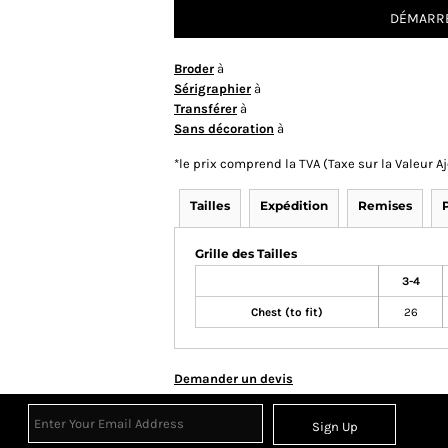
DÉMARRE
Broder
à
Sérigraphier
à
Transférer
à
Sans décoration
à
*
le prix comprend la TVA (Taxe sur la Valeur 
Tailles
Expédition
Remises
Grille des Tailles
3-4
Chest (to fit)
26
Demander un devis
Sign Up