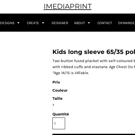
IMEDIAPRINT
DESIGNS
CREATE
DESIGNER
ABOUT
CONTACT
DEMANDER
Kids long sleeve 65/35 po
Two-button fused placket with self-coloured
with ribbed cuffs and elastane. Age Chest (to fit)
*Age 14/15 is VATable.
Prix
Couleur
Taille
>
Quantité