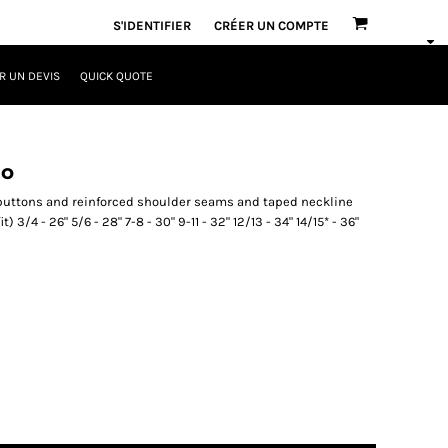
S'IDENTIFIER
CRÉER UN COMPTE
 UN DEVIS
QUICK QUOTE
lo
 buttons and reinforced shoulder seams and taped neckline
 3/4 - 26" 5/6 - 28" 7-8 - 30" 9-11 - 32" 12/13 - 34" 14/15* - 36"