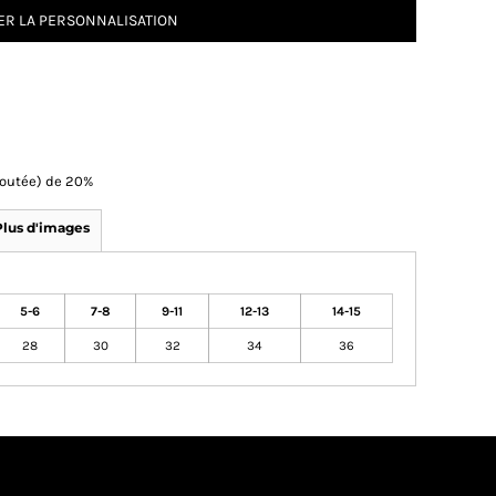
R LA PERSONNALISATION
Ajoutée) de 20%
Plus d'images
5-6
7-8
9-11
12-13
14-15
28
30
32
34
36