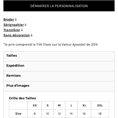
DÉMARRER LA PERSONNALISATION
Broder
à
Sérigraphier
à
Transférer
à
Sans décoration
à
*
le prix comprend la TVA (Taxe sur la Valeur Ajoutée) de 20%
Tailles
Expédition
Remises
Plus d'images
Grille des Tailles
XS
S
M
L
XL
2XL
Size
8
10
12
14
16
18