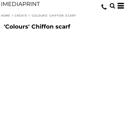
IMEDIAPRINT
HOME
>
CREATE
>
'COLOURS' CHIFFON SCARF
'Colours' Chiffon scarf