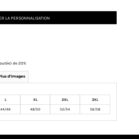
R LA PERSONNALISATION
Ajoutée) de 20%
Plus d'images
L
XL
2XL
3XL
44/46
48/50
52/54
56/58