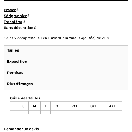
Broder
à
Sérigraphier
à
Transférer
à
Sans décoration
à
*
le prix comprend la TVA (Taxe sur la Valeur Ajoutée) de 20%
Tailles
Expédition
Remises
Plus d'images
Grille des Tailles
S
M
L
XL
2XL
3XL
4XL
Demander un devis