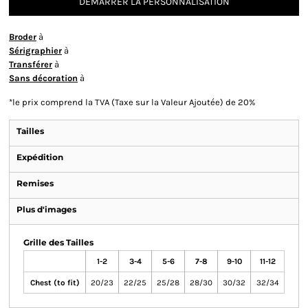
DÉMARRER LA PERSONNALISATION
Broder
à
Sérigraphier
à
Transférer
à
Sans décoration
à
*
le prix comprend la TVA (Taxe sur la Valeur Ajoutée) de 20%
Tailles
Expédition
Remises
Plus d'images
Grille des Tailles
1-2
3-4
5-6
7-8
9-10
11-12
Chest (to fit)
20/23
22/25
25/28
28/30
30/32
32/34