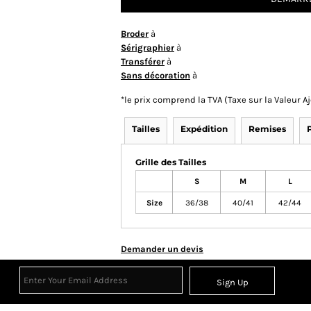
Broder
à
Sérigraphier
à
Transférer
à
Sans décoration
à
*
le prix comprend la TVA (Taxe sur la Valeur 
Tailles
Expédition
Remises
Grille des Tailles
S
M
L
Size
36/38
40/41
42/44
Demander un devis
Sign Up