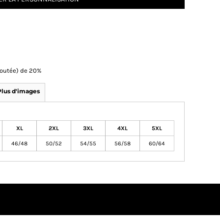
Ajoutée) de 20%
Plus d'images
XL
2XL
3XL
4XL
5XL
46/48
50/52
54/55
56/58
60/64