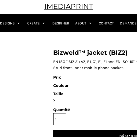
IMEDIAPRINT
DESIGNS
CREATE
DESIGNER
ABOUT
CONTACT
DEMANDER
Bizweld™ jacket (BIZ2)
EN ISO 11612 A1+A2, B1, C1, E1, F1 and EN ISO 116
Stud front. Inner mobile phone pocket.
Prix
Couleur
Taille
>
Quantité
DÉMARRE