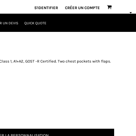
S'IDENTIFIER
CRÉER UN COMPTE
 UN DEVIS
QUICK QUOTE
11 Class 1, A1+A2, GOST -R Certified. Two chest pockets with flaps.
R LA PERSONNALISATION