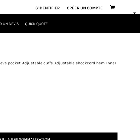
S'IDENTIFIER
CRÉER UN COMPTE
 UN DEVIS
QUICK QUOTE
leeve pocket. Adjustable cuffs. Adjustable shockcord hem. Inner
R LA PERSONNALISATION