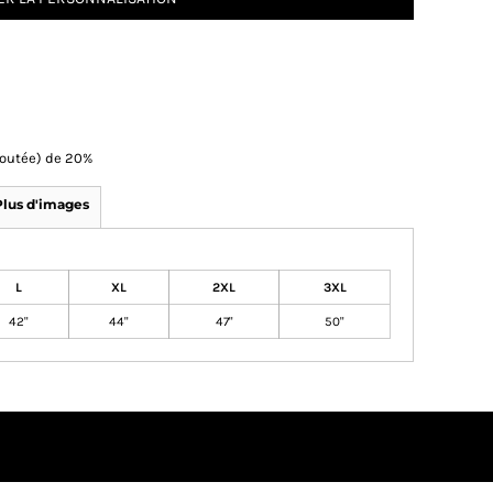
Ajoutée) de 20%
Plus d'images
L
XL
2XL
3XL
42"
44"
47"
50"