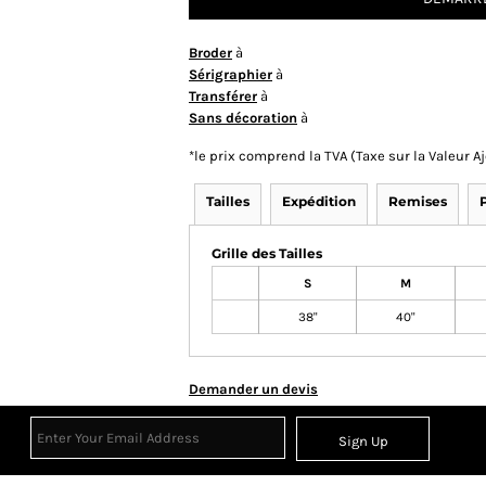
Broder
à
Sérigraphier
à
Transférer
à
Sans décoration
à
*
le prix comprend la TVA (Taxe sur la Valeur 
Tailles
Expédition
Remises
Grille des Tailles
S
M
38"
40"
Demander un devis
Sign Up