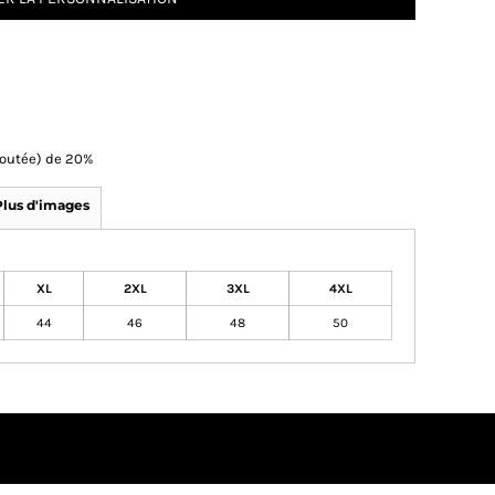
Ajoutée) de 20%
Plus d'images
XL
2XL
3XL
4XL
44
46
48
50