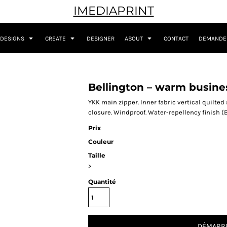
IMEDIAPRINT
DESIGNS
CREATE
DESIGNER
ABOUT
CONTACT
DEMANDER
Bellington – warm busine
YKK main zipper. Inner fabric vertical quilted
closure. Windproof. Water-repellency finish (
Prix
Couleur
Taille
>
Quantité
DÉMARRE