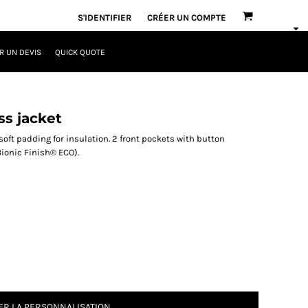
S'IDENTIFIER
CRÉER UN COMPTE
 UN DEVIS
QUICK QUOTE
ss jacket
 soft padding for insulation. 2 front pockets with button
Bionic Finish® ECO).
R LA PERSONNALISATION