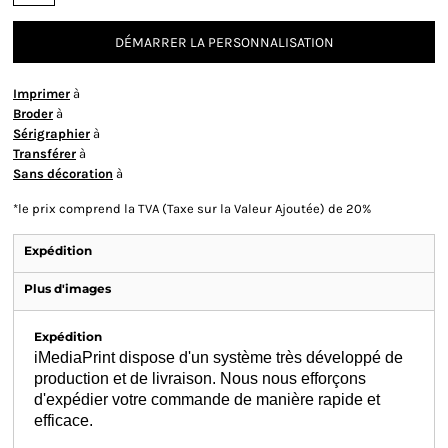
DÉMARRER LA PERSONNALISATION
Imprimer
à
Broder
à
Sérigraphier
à
Transférer
à
Sans décoration
à
*
le prix comprend la TVA (Taxe sur la Valeur Ajoutée) de 20%
Expédition
Plus d'images
Expédition
iMediaPrint dispose d'un système très développé de
production et de livraison. Nous nous efforçons
d'expédier votre commande de manière rapide et
efficace.