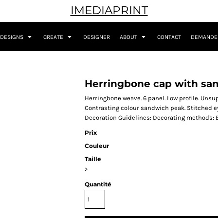
IMEDIAPRINT
DESIGNS
CREATE
DESIGNER
ABOUT
CONTACT
DEMANDER
Herringbone cap with sa
Herringbone weave. 6 panel. Low profile. Unsup
Contrasting colour sandwich peak. Stitched ey
Decoration Guidelines: Decorating methods: E
Prix
Couleur
Taille
>
Quantité