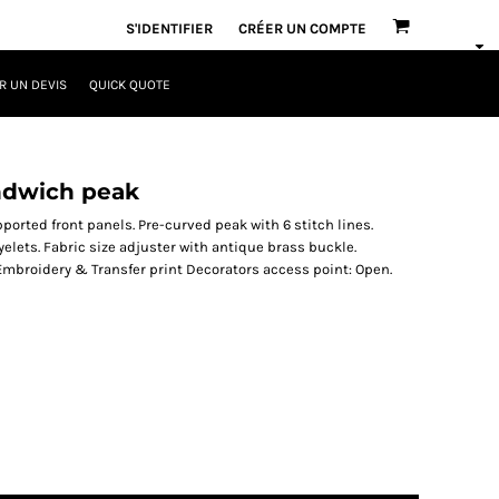
S'IDENTIFIER
CRÉER UN COMPTE
 UN DEVIS
QUICK QUOTE
ndwich peak
ported front panels. Pre-curved peak with 6 stitch lines.
elets. Fabric size adjuster with antique brass buckle.
mbroidery & Transfer print Decorators access point: Open.