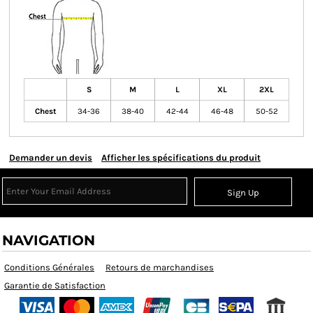
S
M
L
XL
2XL
Chest
34-36
38-40
42-44
46-48
50-52
Demander un devis
Afficher les spécifications du produit
Sign Up
NAVIGATION
Conditions Générales
Retours de marchandises
Garantie de Satisfaction