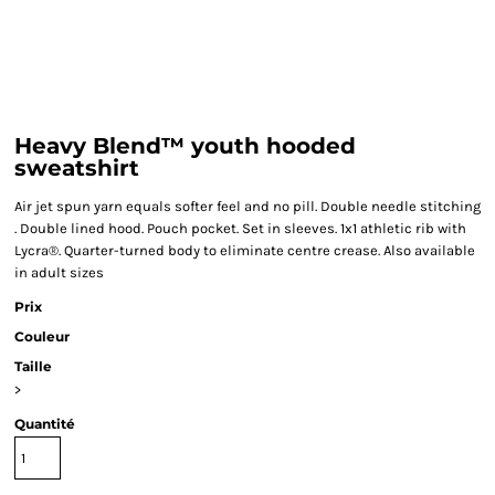
Heavy Blend™ youth hooded
sweatshirt
Air jet spun yarn equals softer feel and no pill. Double needle stitching
. Double lined hood. Pouch pocket. Set in sleeves. 1x1 athletic rib with
Lycra®. Quarter-turned body to eliminate centre crease. Also available
in adult sizes
Prix
Couleur
Taille
>
Quantité