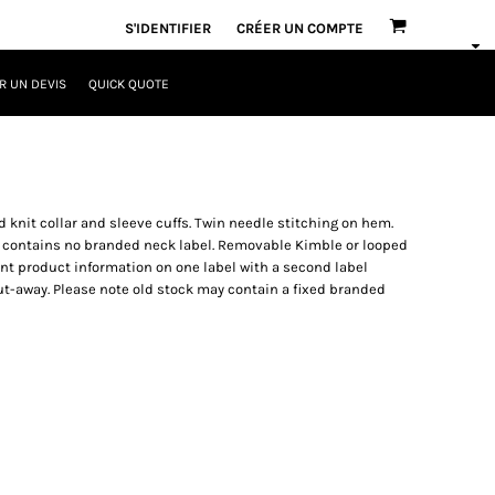
S'IDENTIFIER
CRÉER UN COMPTE
 UN DEVIS
QUICK QUOTE
d knit collar and sleeve cuffs. Twin needle stitching on hem.
t contains no branded neck label. Removable Kimble or looped
nt product information on one label with a second label
t-away. Please note old stock may contain a fixed branded