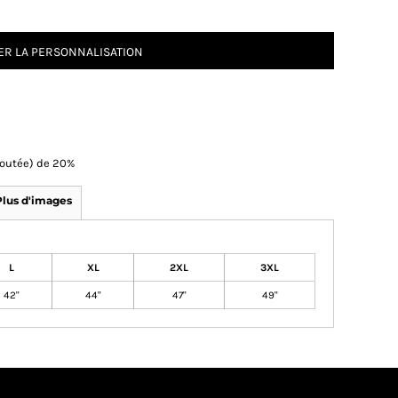
R LA PERSONNALISATION
Ajoutée) de 20%
Plus d'images
L
XL
2XL
3XL
42"
44"
47"
49"