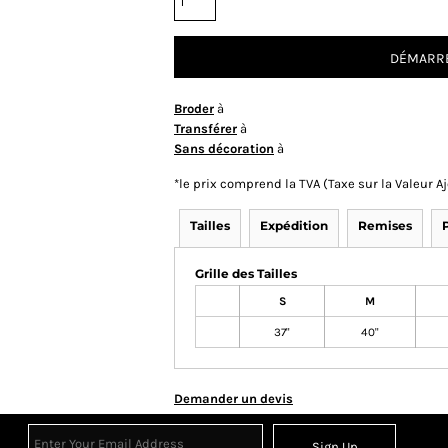
DÉMARRE
Broder
à
Transférer
à
Sans décoration
à
*
le prix comprend la TVA (Taxe sur la Valeur 
Tailles
Expédition
Remises
Grille des Tailles
S
M
37"
40"
Demander un devis
Sign Up