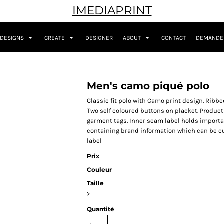
IMEDIAPRINT
DESIGNS
CREATE
DESIGNER
ABOUT
CONTACT
DEMANDER
Men's camo piqué polo
Classic fit polo with Camo print design. Ribbe
Two self coloured buttons on placket. Produc
garment tags. Inner seam label holds importa
containing brand information which can be cu
label
Prix
Couleur
Taille
>
Quantité