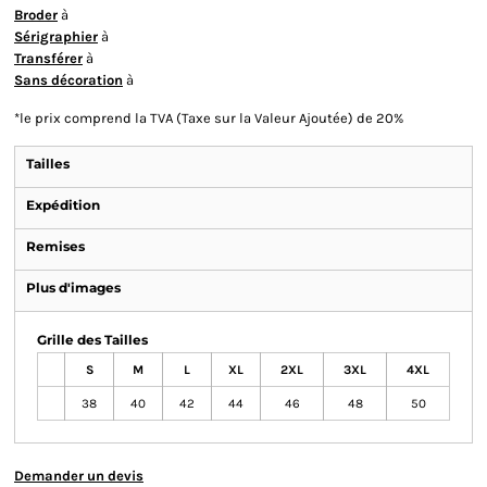
Broder
à
Sérigraphier
à
Transférer
à
Sans décoration
à
*
le prix comprend la TVA (Taxe sur la Valeur Ajoutée) de 20%
Tailles
Expédition
Remises
Plus d'images
Grille des Tailles
S
M
L
XL
2XL
3XL
4XL
38
40
42
44
46
48
50
Demander un devis