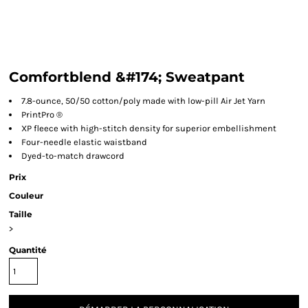
Comfortblend &#174; Sweatpant
7.8-ounce, 50/50 cotton/poly made with low-pill Air Jet Yarn
PrintPro ®
XP fleece with high-stitch density for superior embellishment
Four-needle elastic waistband
Dyed-to-match drawcord
Prix
Couleur
Taille
>
Quantité