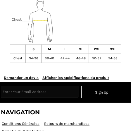
S
M
L
XL
2XL
3XL
Chest
34-36
38-40
42-44
46-48
50-52
54-56
Demander un devis
Afficher les spécifications du produit
Sign Up
NAVIGATION
Conditions Générales
Retours de marchandises