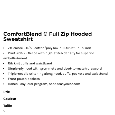
ComfortBlend ® Full Zip Hooded
Sweatshirt
7.8-ounce, 50/50 cotton/poly low-pill Air Jet Spun Yarn
PrintPro® XP fleece with high-stitch density for superior
embellishment
Rib knit cuffs and waistband
Single-ply hood with grommets and dyed-to-match drawcord
Triple-needle stitching along hood, cuffs, pockets and waistband
Front pouch pockets
Hanes EasyColor program, haneseasycolor.com
Prix
Couleur
Taille
>