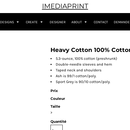
IMEDIAPRINT
DESIGNS
CREATE
DESIGNER
ABOUT
CONTACT
DEMANDER
Heavy Cotton 100% Cotton
5.3-ounce, 100% cotton (preshrunk)
Double-needle sleeves and hem
Taped neck and shoulders
Ash is 99/1 cotton/poly.
Sport Grey is 90/10 cotton/poly.
Prix
Couleur
Taille
>
Quantité