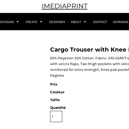
IMEDIAPRINT
DESIGNS
CREATE
DESIGNER
ABOUT
CONTACT
DEMANDER
Cargo Trouser with Knee
65% Polyester 35% Cotton, Fabric: 245 GSM/7 oz
with velcro flaps, Two thigh pockets with velcr
reinforced for extra strength, Knee pad pock
Degrees
Prix
Couleur
Taille
Quantité