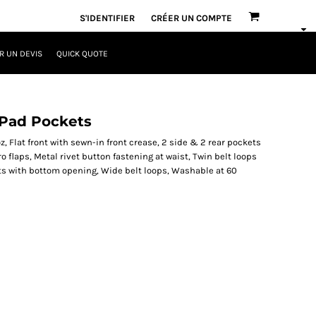
S'IDENTIFIER
CRÉER UN COMPTE
 UN DEVIS
QUICK QUOTE
 Pad Pockets
, Flat front with sewn-in front crease, 2 side & 2 rear pockets
o flaps, Metal rivet button fastening at waist, Twin belt loops
ets with bottom opening, Wide belt loops, Washable at 60