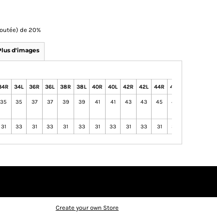
Ajoutée) de 20%
Plus d'images
34R
34L
36R
36L
38R
38L
40R
40L
42R
42L
44R
44L
46R
46L
35
35
37
37
39
39
41
41
43
43
45
45
47
47
31
33
31
33
31
33
31
33
31
33
31
33
31
33
Create your own Store