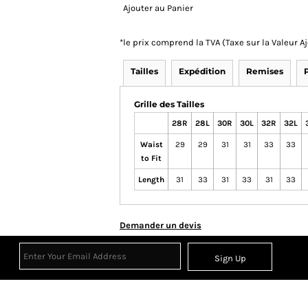
Ajouter au Panier
*
le prix comprend la TVA (Taxe sur la Valeur 
Tailles
Expédition
Remises
Grille des Tailles
28R
28L
30R
30L
32R
32L
Waist
29
29
31
31
33
33
to Fit
Length
31
33
31
33
31
33
Demander un devis
Sign Up