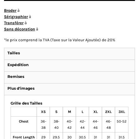
Broder
à
Sérigraphier
à
Transférer
à
Sans décoration
à
*
le prix comprend la TVA (Taxe sur la Valeur Ajoutée) de 20%
Tailles
Expédition
Remises
Plus d'images
Grille des Tailles
XS
S
M
L
XL
2XL
3XL
Chest
36-
38-
40-
42-
44-
46-
50-52
38
40
42
44
46
48
Front Length
29
29.5
30
30.5
31
31
31.5