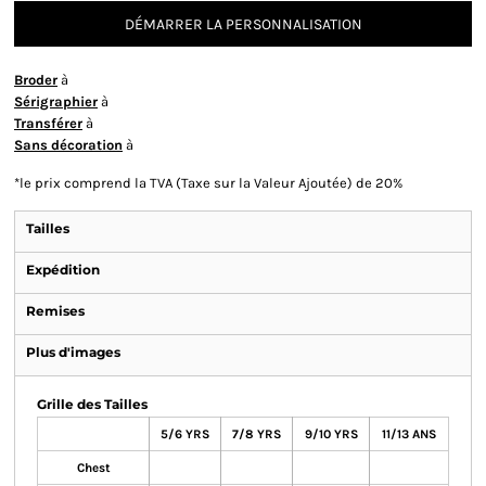
DÉMARRER LA PERSONNALISATION
Broder
à
Sérigraphier
à
Transférer
à
Sans décoration
à
*
le prix comprend la TVA (Taxe sur la Valeur Ajoutée) de 20%
Tailles
Expédition
Remises
Plus d'images
Grille des Tailles
5/6 YRS
7/8 YRS
9/10 YRS
11/13 ANS
Chest