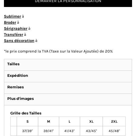
DÉMARRER LA PERSONNALISATION
Sublimer
à
Broder
à
Sérigraphier
à
Transférer
à
Sans décoration
à
*
le prix comprend la TVA (Taxe sur la Valeur Ajoutée) de 20%
Tailles
Expédition
Remises
Plus d'images
Grille des Tailles
S
M
L
XL
2XL
37/39"
39/41"
41/43"
43/45"
45/48"