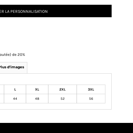
R LA PERSONNALISATION
Ajoutée) de 20%
Plus d'images
L
XL
2XL
3XL
44
48
52
56