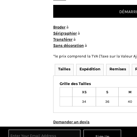
DÉMARRE
Broder
à
Sérigraphier
à
Transférer
à
Sans décoration
à
*
le prix comprend la TVA (Taxe sur la Valeur 
Tailles
Expédition
Remises
Grille des Tailles
XS
S
M
34
36
40
Demander un devis
Sign Up