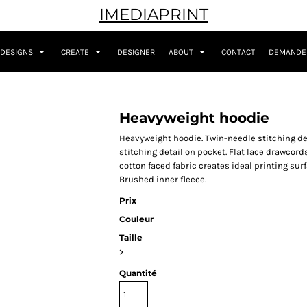
IMEDIAPRINT
DESIGNS
CREATE
DESIGNER
ABOUT
CONTACT
DEMANDER
Heavyweight hoodie
Heavyweight hoodie. Twin-needle stitching deta
stitching detail on pocket. Flat lace drawcord
cotton faced fabric creates ideal printing surf
Brushed inner fleece.
Prix
Couleur
Taille
>
Quantité