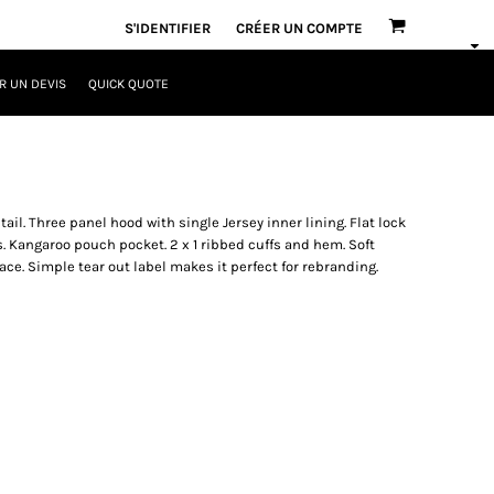
S'IDENTIFIER
CRÉER UN COMPTE
 UN DEVIS
QUICK QUOTE
il. Three panel hood with single Jersey inner lining. Flat lock
s. Kangaroo pouch pocket. 2 x 1 ribbed cuffs and hem. Soft
ace. Simple tear out label makes it perfect for rebranding.