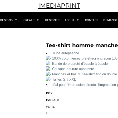
IMEDIAPRINT
DESIGNS
CREATE
DESIGNER
ABOUT
CONTACT
DEMANDER
Tee-shirt homme manches
Coupe européenne
100% coton jersey prérétréci ring spun 185
Bande de propreté d’épaule à épaule
Col sans couture apparente
Manches et bas du tee-shirt finition double 
Tailles S à XXL
Idéal pour l'impression directe, l'impression p
Prix
Couleur
Taille
>